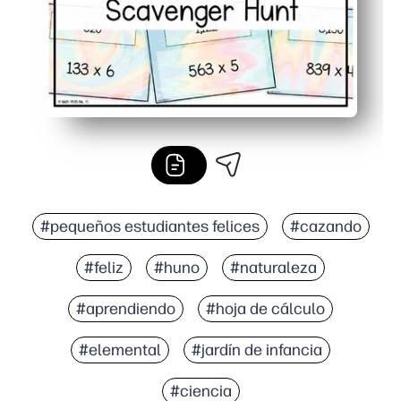
#pequeños estudiantes felices
#cazando
#feliz
#huno
#naturaleza
#aprendiendo
#hoja de cálculo
#elemental
#jardín de infancia
#ciencia