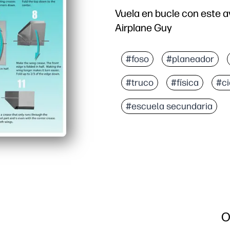
Vuela en bucle con este a
Airplane Guy
#foso
#planeador
#truco
#física
#ci
#escuela secundaria
O