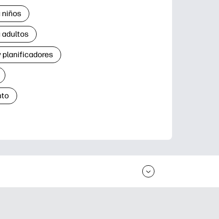
 niños
 adultos
 planificadores
nto