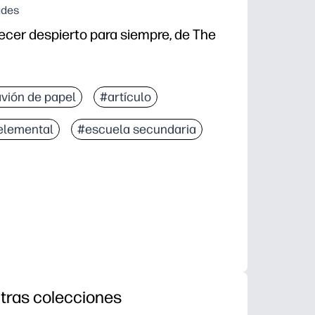
ades
cer despierto para siempre, de The
vión de papel
#artículo
elemental
#escuela secundaria
tras colecciones