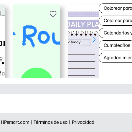
Colorear para
Colorear para
Calendarios y
Cumpleaños
Agradecimie
|
HPsmart.com |
Términos de uso |
Privacidad