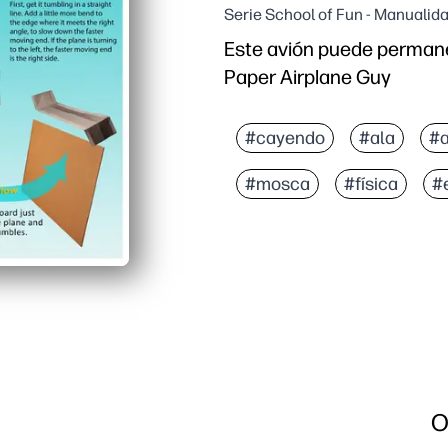
Serie School of Fun - Manualid
Este avión puede permane
Paper Airplane Guy
#cayendo
#ala
#a
#mosca
#física
#
O