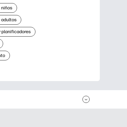
 niños
 adultos
 planificadores
nto