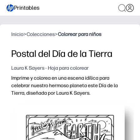
Printables
Inicio
>
Colecciones
>
Colorear para niños
Postal del Día de la Tierra
Laura K Sayers - Hoja para colorear
Imprime y colorea en una escena idílica para
celebrar nuestro hermoso planeta este Día de la
Tierra, diseñada por Laura K Sayers.
Por qué funciona:
Comodidad de imprimir y listo: basta con pulsar imprimi
Impulse una charla significativa sobre el Día de la Tierr
Desarrolla la concentración y la motricidad fina: las l
Perfecto para la clase o el hogar: utilízalo para los que