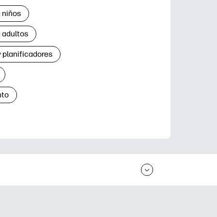
 niños
 adultos
 planificadores
nto