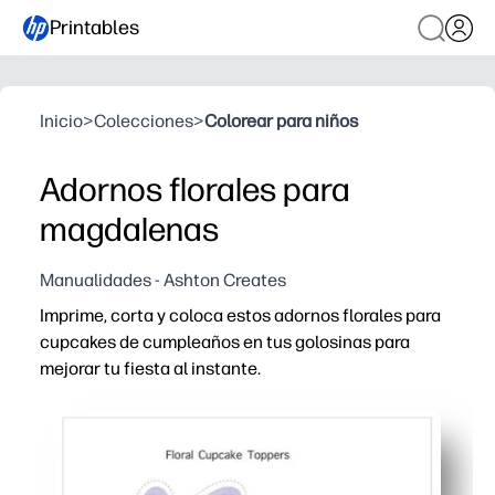
Printables
Inicio
>
Colecciones
>
Colorear para niños
Adornos florales para
magdalenas
Manualidades - Ashton Creates
Imprime, corta y coloca estos adornos florales para
cupcakes de cumpleaños en tus golosinas para
mejorar tu fiesta al instante.
Por qué funciona:
Rápido y sin complicaciones: imprime en casa, corta y p
Las llamativas flores hacen que tu mesa de postres esté 
Uso versátil: cubre cupcakes, brownies, tazas de fruta 