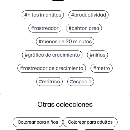
#hitos infantiles
#productividad
#rastreador
#ashton crea
#menos de 20 minutos
#gráfico de crecimiento
#niños
#rastreador de crecimiento
#metro
#métrico
#espacio
Otras colecciones
Colorear para niños
Colorear para adultos