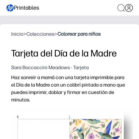
Printables
Inicio
>
Colecciones
>
Colorear para niños
Tarjeta del Día de la Madre
Sara Boccaccini Meadows - Tarjeta
Haz sonreír a mamá con una tarjeta imprimible para
el Día de la Madre con un colibrí pintada a mano que
puedes imprimir, doblar y firmar en cuestión de
minutos.
Por qué funciona:
Sin preparación: simplemente imprime en carta o cartulina
Diseño de recuerdo: vibrantes colibríes y flores pintad
Personalizable: interior en blanco para un mensaje, fi