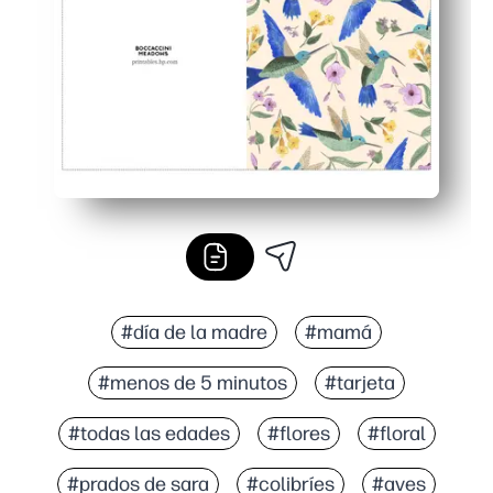
Ideal para el aula y el hogar: actividad rápida y sencilla
#día de la madre
#mamá
#menos de 5 minutos
#tarjeta
#todas las edades
#flores
#floral
#prados de sara
#colibríes
#aves