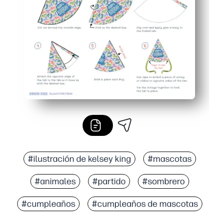
Robusto en cartulina estándar: mantiene su forma al h
Diseño alegre y listo para la cámara: hace que las fot
#ilustración de kelsey king
#mascotas
#animales
#partido
#sombrero
#cumpleaños
#cumpleaños de mascotas