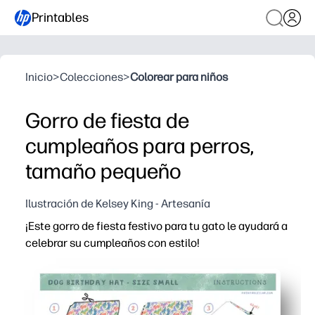
Printables
Inicio
>
Colecciones
>
Colorear para niños
Gorro de fiesta de
cumpleaños para perros,
tamaño pequeño
Ilustración de Kelsey King - Artesanía
¡Este gorro de fiesta festivo para tu gato le ayudará a
celebrar su cumpleaños con estilo!
Por qué funciona:
Práctica impresión y fiesta: puedes cortar, pegar y mon
Plantilla ajustable: se adapta cómodamente a la mayo