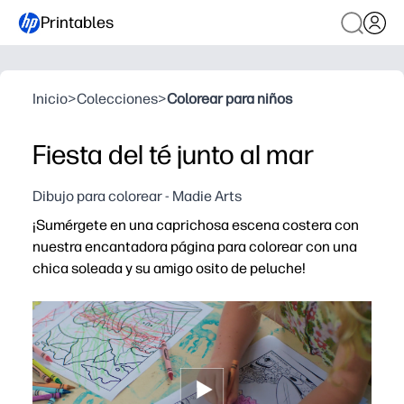
Printables
Inicio
>
Colecciones
>
Colorear para niños
Fiesta del té junto al mar
Dibujo para colorear - Madie Arts
¡Sumérgete en una caprichosa escena costera con
nuestra encantadora página para colorear con una
chica soleada y su amigo osito de peluche!
Por qué funciona:
Simplemente imprima, distribuya y coloree, sin preparaci
Los encantadores detalles costeros despiertan la creativ
Promueve la narración de historias: los niños imaginan l
Diversión versátil: crayones, rotuladores o lápices de 