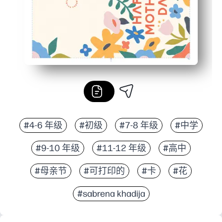
#4-6 年级
#初级
#7-8 年级
#中学
#9-10 年级
#11-12 年级
#高中
#母亲节
#可打印的
#卡
#花
#sabrena khadija