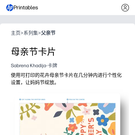
Printables
主页
>
系列集
>
父亲节
母亲节卡片
Sabrena Khadija-卡牌
使用可打印的花卉母亲节卡片在几分钟内进行个性化
设置，让妈妈节绽放。
它为什么有效：
无需准备便利-只需几秒钟即可打印、折叠和签名一张贴
适合儿童-孩子们可以添加信息、涂鸦或贴纸，使其成为
教室和家里都准备好了——非常适合课堂项目、家庭礼物
高品质纪念品——清晰的花卉图案是妈妈一定会珍藏的精