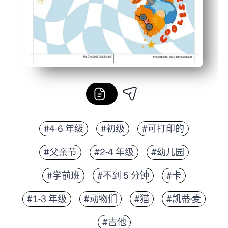
#4-6 年级
#初级
#可打印的
#父亲节
#2-4 年级
#幼儿园
#学前班
#不到 5 分钟
#卡
#1-3 年级
#动物们
#猫
#凯蒂·麦
#吉他