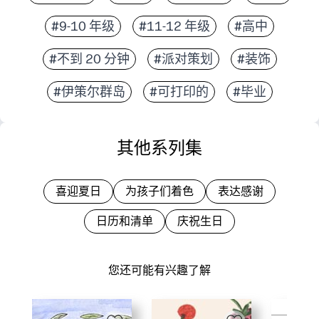
#9-10 年级
#11-12 年级
#高中
#不到 20 分钟
#派对策划
#装饰
#伊策尔群岛
#可打印的
#毕业
其他系列集
喜迎夏日
为孩子们着色
表达感谢
日历和清单
庆祝生日
您还可能有兴趣了解