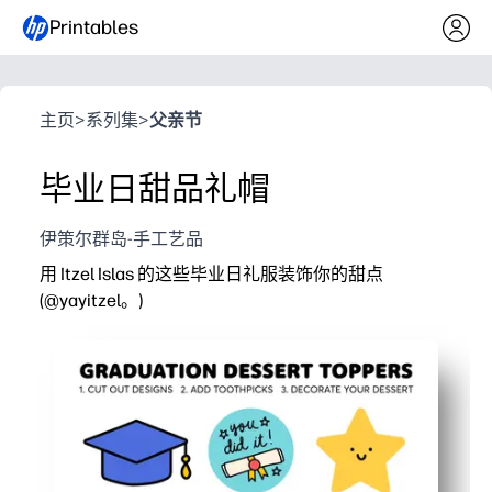
Printables
主页
>
系列集
>
父亲节
毕业日甜品礼帽
伊策尔群岛-手工艺品
用 Itzel Islas 的这些毕业日礼服装饰你的甜点
(@yayitzel。)
它为什么有效：
打印、剪切并粘贴在牙签上-几分钟之内你就可以准备好
让您的纸杯蛋糕、饼干和零食板立刻焕然一新。
适合孩子的无屏幕手工艺品-您的学生可以为课堂或家庭
专为贴在卡片纸上而设计-结实耐用、可拍照的礼帽，可