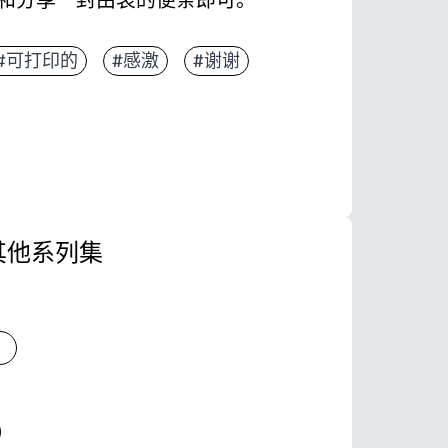
、折叠和快速写下信息
#可打印的
#感激
#谢谢
皮的浆果图案和欢快的双关语让所有年龄段的感恩都
合-非常适合老师、同学、邻居、教练，也适合快速
有足够的空间存放笔记或涂鸦，您可以随时打印额外
其他系列集
色