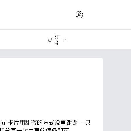
订
购
打印耗材
打印机
ateful 卡片用甜蜜的方式说声谢谢——只
和分享一封由衷的便条即可。