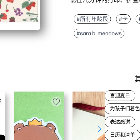
它为什么有效：
零准备便利-在家打印
#所有年龄段
#卡
儿童认可的订婚——俏
#sara b. meadows
用途广泛，适合任何场
易于个性化设置-内部
喜迎夏日
为孩子们着
表达感谢
日历和清单