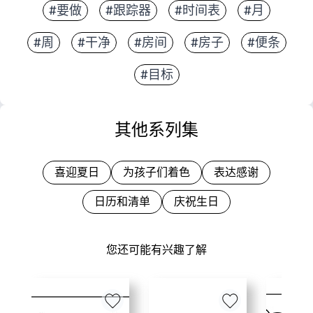
#要做
#跟踪器
#时间表
#月
#周
#干净
#房间
#房子
#便条
#目标
其他系列集
喜迎夏日
为孩子们着色
表达感谢
日历和清单
庆祝生日
您还可能有兴趣了解