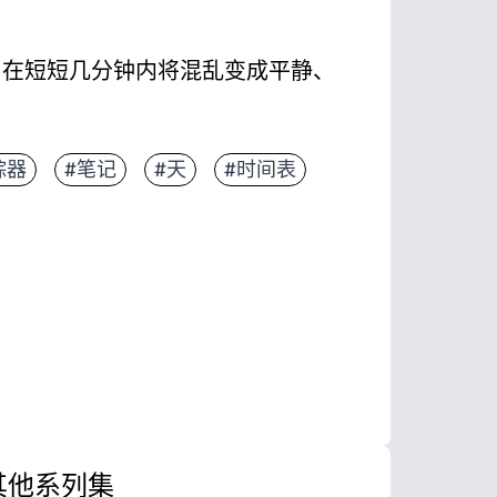
计划表，在短短几分钟内将混乱变成平静、
布局——在几秒钟内记下前五项任务、关键时间和笔
踪器
#笔记
#天
#时间表
增强注意力-孩子和学生一目了然地看到下一步的内
家庭日常活动，包括早晨、课后或家庭作业。
人打印一个或层压板与干擦记号笔一起使用。
其他系列集