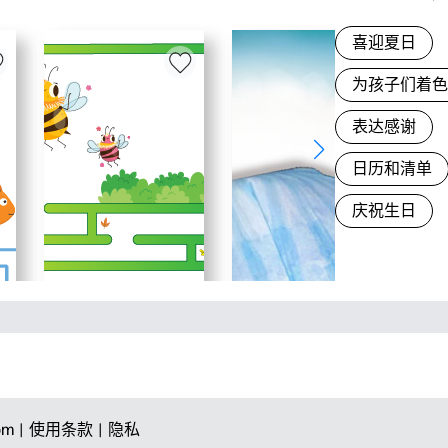
喜迎夏日
为孩子们着
表达感谢
日历和清单
庆祝生日
om |
使用条款 |
隐私