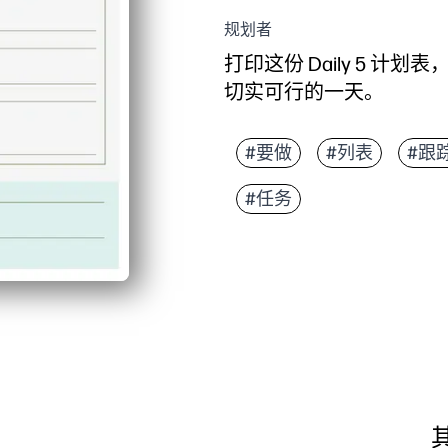
规划者
打印这份 Daily 5 
切实可行的一天。
它为什么有效：
无需准备、打印即用的
#要做
#列表
#跟
清晰的部分和复选框可
#任务
灵活适合家庭、教室或
可重复使用的选项-每