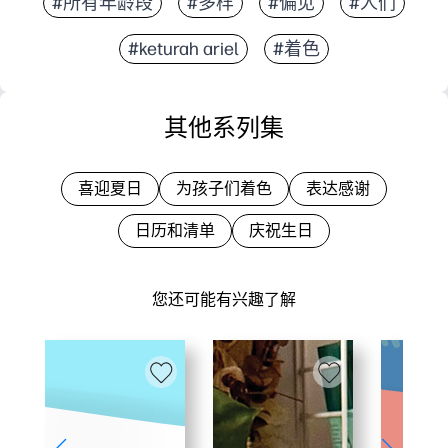
#所有年龄段
#多样
#偏见
#人们
#keturah ariel
#着色
其他系列集
喜迎夏日
为孩子们着色
表达感谢
日历和清单
庆祝生日
您还可能有兴趣了解