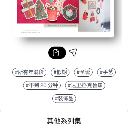
#所有年龄段
#假期
#圣诞
#手艺
#不到 20 分钟
#达里拉·克鲁兹
#装饰品
其他系列集