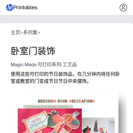
Printables
主页
>
系列集
>
卧室门装饰
Magic Made 可打印系列-工艺品
使用这些可打印的节日装饰品，在几分钟内将任何卧
室或教室的门变成节日节日中央摆饰。
它为什么有效：
无需准备设置-在家打印、剪切，然后用胶带或油灰粘贴
孩子们认可的参与——动手剪裁和排列可以培养精细的运
适合您的空间——门、墙、储物柜和教室陈列柜的混搭元
长达一季的灵活性-重印额外内容，更换单品，随时焕然