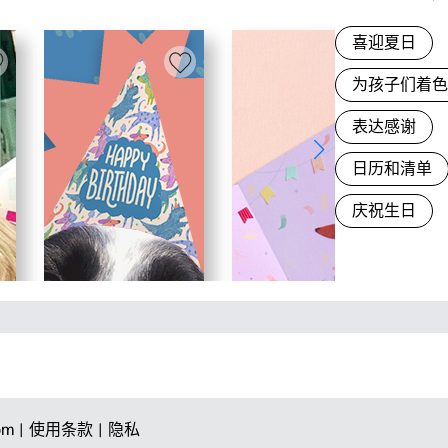
喜迎夏日
为孩子们着
表达感谢
日历和清单
庆祝生日
om |
使用条款 |
隐私