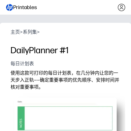
Printables
主页
>
系列集
>
DailyPlanner #1
每日计划表
使用这款可打印的每日计划表，在几分钟内让您的一
天步入正轨——确定重要事项的优先顺序、安排时间并
核对重要事项。
它为什么有效：
打印即用布局可以节省时间——只需添加日期、优先事项
清晰的分区可将约会、任务和笔记保存在一个视图中，
适合孩子做家庭作业和做家务，老师为上课和会议做好
每天可重复使用-根据需要重新打印，以建立一致的例程