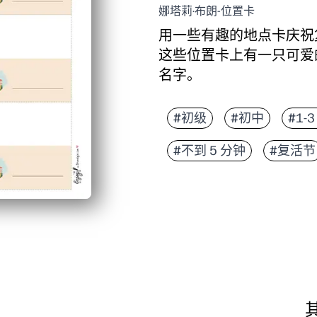
娜塔莉·布朗-位置卡
用一些有趣的地点卡庆祝
这些位置卡上有一只可爱
名字。
它为什么有效：
便于打印即用-只需在
#初级
#初中
#1-
个性化触控——你可以
#不到 5 分钟
#复活节
顺畅的进餐时间-清晰
适合孩子的参与——让