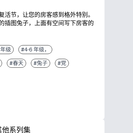
复活节，让您的房客感到格外特别。
的插图兔子，上面有空间写下房客的
卡片纸上打印、剪切、折叠和摆好桌子即可
3 年级
#4-6 年级，
让每位房客在甜美的小兔子旁边都有自己的名字被人
#春天
#兔子
#党
的座位可以帮助孩子安顿下来，简化食用过程，并标
孩子们写下或装饰名字，以进行笔迹练习和节日乐趣
其他系列集