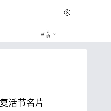
订
购
打印耗材
打印机
的复活节名片