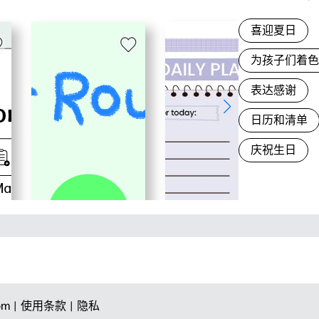
喜迎夏日
为孩子们着
表达感谢
日历和清单
庆祝生日
om |
使用条款 |
隐私