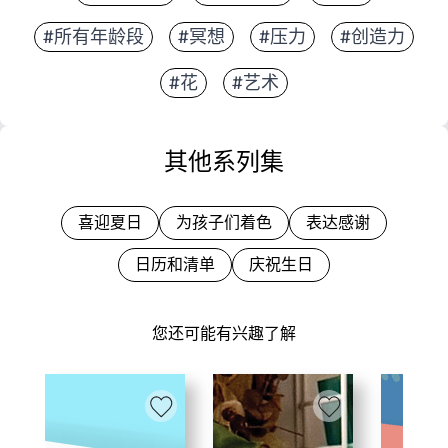
#所有年龄段
#冥想
#压力
#创造力
#花
#艺术
其他系列集
喜迎夏日
为孩子们着色
表达感谢
日历和清单
庆祝生日
您还可能有兴趣了解