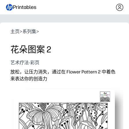
Printables
主页
>
系列集
>
花朵图案 2
艺术疗法-彩页
放松，让压力消失，通过在 Flower Pattern 2 中着色
来表达你的创造力
它为什么有效：
无需准备-只需打印和上色，即可在家中、课堂上或旅途
错综复杂的花卉图案可鼓励您在创作时集中精力、正念
培养精细的运动控制和色彩规划技能。
根据需要重印——非常适合早期完成者、艺术中心、家庭