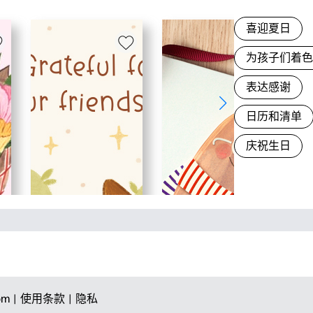
喜迎夏日
为孩子们着
表达感谢
日历和清单
庆祝生日
om |
使用条款 |
隐私