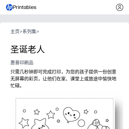
Printables
主页
>
系列集
>
圣诞老人
惠普印刷品
只需几秒钟即可完成打印，为您的孩子提供一份创意
无屏幕的彩页，让他们在家、课堂上或旅途中愉快地
忙碌。
它为什么有效：
无需准备——当你需要即时活动或子计划时，只需打印和
粗体而简单的轮廓可以帮助所有年龄段的人取得成功—
无需额外材料即可培养精细动作技能、色彩识别和创造
用途广泛，适合安静时光、提前结束活动、聚会或旅行-