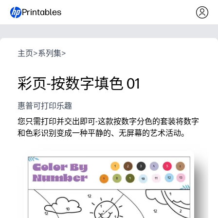
Printables
主页
>
系列集
>
彩页-按数字填色 01
惠普可打印乐趣
您只需打印并交出即可-这款按数字分色的套装将数字
和色彩识别变成一种平静的、无屏幕的艺术活动。
它为什么有效：
零准备-打印一页然后去上午工作、集中或安静的时间
培养关键技能-数字识别、颜色匹配、注意力和遵循指示
适合精细动作-形状内着色可增强铅笔握力和手眼协调能
激励人心——孩子们保持参与度，发现一张有趣的照片，