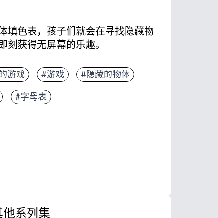
体填色表，孩子们就会在寻找隐藏物
即刻获得无屏幕的乐趣。
打印，即可开始上课、玩耍或与家人共度时光。
的游戏
#游戏
#隐藏的物体
找和寻找的挑战加上令人平静的彩页。
#字母表
、视觉扫描、词汇和精细动作控制。
适合中锋、提前完成比赛、雨天、公路旅行或餐厅等
其他系列集