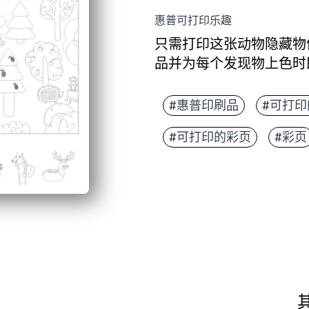
惠普可打印乐趣
只需打印这张动物隐藏物
品并为每个发现物上色时
它为什么有效：
无需准备的活动-点击
#惠普印刷品
#可打印
二合一参与——一项寻
#可打印的彩页
#彩页
培养技能-增强注意力
随时随地灵活——非常