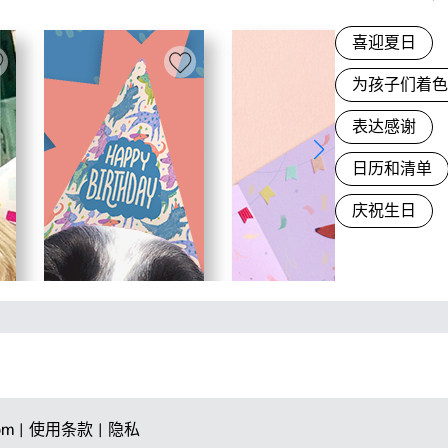
喜迎夏日
为孩子们着
表达感谢
日历和清单
庆祝生日
om |
使用条款 |
隐私