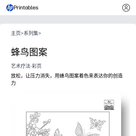
Printables
主页
>
系列集
>
蜂鸟图案
艺术疗法-彩页
放松，让压力消失，用蜂鸟图案着色来表达你的创造
力
它为什么有效：
你可以在几分钟内准备好——只需打印、拿起铅笔，然后
给你一个平静的、无屏幕的休息时间——非常适合脑筋休
错综复杂的蜂鸟图案可帮助您增强注意力和精细运动技
完成后，你就会有值得展示的艺术品 —— 把它挂在冰箱