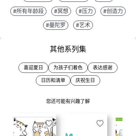
#所有年龄段
#冥想
#压力
#创造力
#曼陀罗
#艺术
其他系列集
喜迎夏日
为孩子们着色
表达感谢
日历和清单
庆祝生日
您还可能有兴趣了解