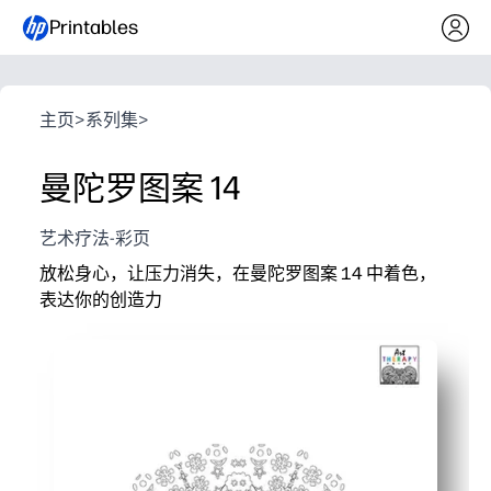
Printables
主页
>
系列集
>
曼陀罗图案 14
艺术疗法-彩页
放松身心，让压力消失，在曼陀罗图案 14 中着色，
表达你的创造力
它为什么有效：
打印即用-无需准备。只需拿起铅笔或记号笔即可开始放
镇静注意力-错综复杂的曼陀罗图案可帮助您减速、呼吸
用途广泛-非常适合正念休息、艺术站、雨天或家中或学
根据需要重新打印-为群组、子计划或旅行文件夹制作多