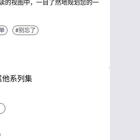
读的视图中，一目了然地规划您的一
可从今天开始，不带日期的版面适用于一年中的任何
单
#别忘了
期和提醒的宽敞日用信箱，还有一个用于存放清单
在冰箱上或滑入活页夹中，这样每个人都能保持同步
和截止日期，并用干擦记号笔进行层压以重复使用。
其他系列集
色