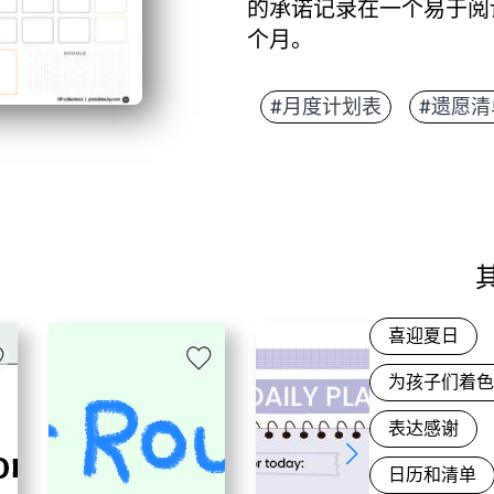
的承诺记录在一个易于阅
个月。
它为什么有效：
无需准备-只需打印即
#月度计划表
#遗愿清
用于存放活动、截止日
适合家庭使用-将其贴
教师就绪-按节奏上课
喜迎夏日
为孩子们着
表达感谢
日历和清单