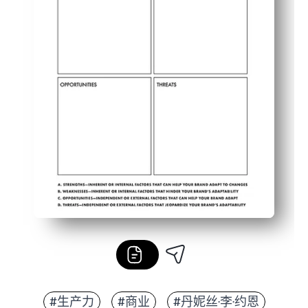
#生产力
#商业
#丹妮丝·李·约恩