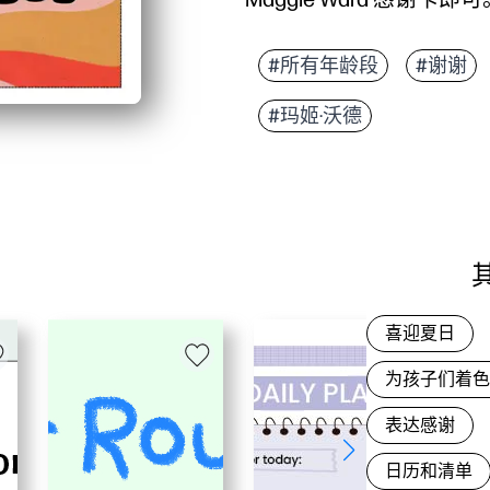
它为什么有效：
无需准备-使用家用打
#所有年龄段
#谢谢
充满活力、适合孩子的
#玛姬·沃德
用途广泛，适合家长、
易于个性化设置-添加
喜迎夏日
为孩子们着
表达感谢
日历和清单