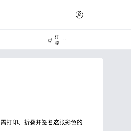
订
购
打印耗材
打印机
只需打印、折叠并签名这张彩色的
。