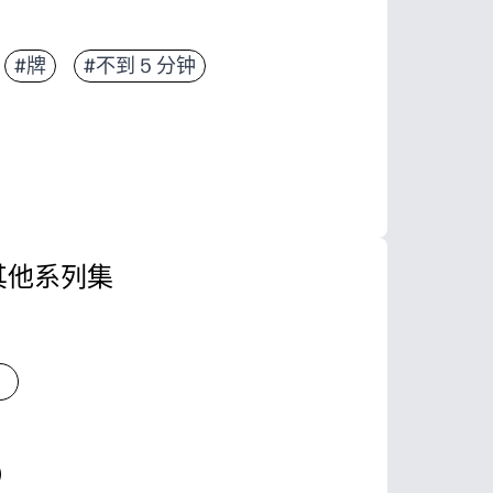
印机和标准纸张，几分钟内即可准备就绪
#牌
#不到 5 分钟
艺术品让你的信息既贴心又有趣
老师和家庭——非常适合课堂助手、教练、邻居和派
您自己的信息、涂鸦和签名，作为他们会喜欢的纪念
其他系列集
色