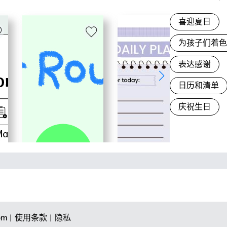
喜迎夏日
为孩子们着
表达感谢
日历和清单
庆祝生日
om |
使用条款 |
隐私