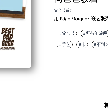
父亲节系列
用 Edge Marquez
#父亲节
#所有年龄段
#手艺
#卡
#不到 