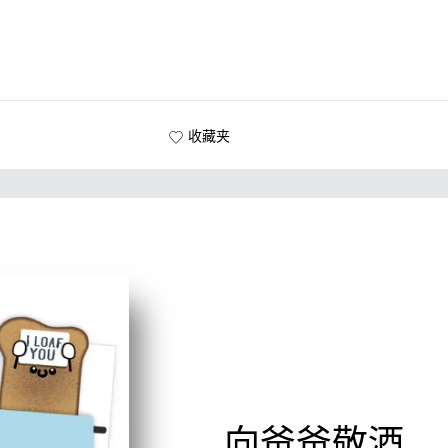
收藏夹
向爸爸敬酒