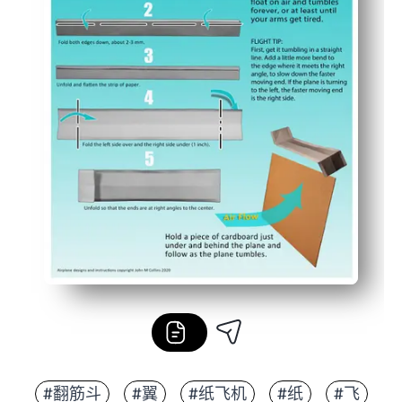
#翻筋斗
#翼
#纸飞机
#纸
#飞