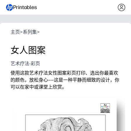
Printables
主页
>
系列集
>
女人图案
艺术疗法-彩页
使用这款艺术疗法女性图案彩页打印、选出你最喜欢
的颜色，放松身心——这是一种平静而细致的设计，你
可以在家中或课堂上欣赏。
它为什么有效：
几秒钟内即可准备就绪-您只需打印并开始着色
错综复杂的线条锻炼有助于你集中精力、放松和培养精
适合任何计划——可在课堂、艺术中心、雨天或正念大脑
随心所欲地重印，尝试使用蜡笔、记号笔或铅笔的新调