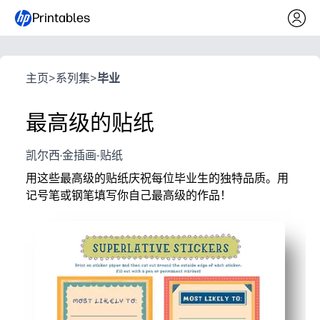
Printables
主页
>
系列集
>
毕业
最高级的贴纸
凯尔西·金插画-贴纸
用这些最高级的贴纸庆祝每位毕业生的独特品质。用
记号笔或钢笔填写你自己最高级的作品！
COOKIE 横幅
它为什么有效：
我们使用 Cookie（或相似技术）来打造个性化内容和广告、
无需准备即可打印-点击打印，即可在仪式、聚会或课堂
提供社交媒体功能，以及分析我们的流量。点击“接受”则表示
可自定义的空白可以让你包括每位学生，并颁发让人感
您同意我们的上述做法，也同意我们与我们的附属公司及合作
提高参与度-孩子们点灯，摆姿势拍照，分享大喊大叫，
伙伴共享您的网站使用 信息
(我们会收集的数据)
。您可以在
Cookie 设置中管理您的偏好设置，随时撤消您的授权，或者
灵活打印-使用不干胶纸制作即剥即粘纸或带胶带的普通
在
Cookie 与广告支持
。