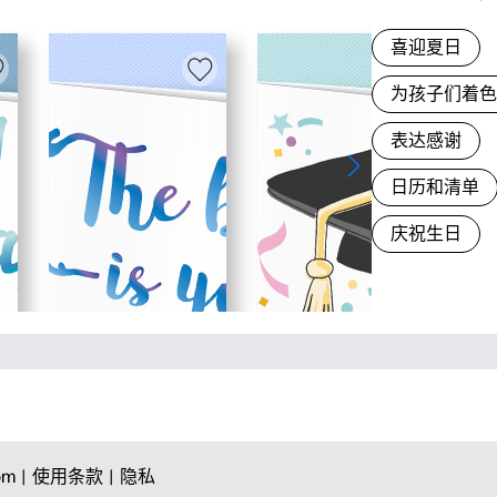
喜迎夏日
为孩子们着
表达感谢
日历和清单
庆祝生日
om |
使用条款 |
隐私