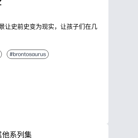
2
景让史前史变为现实，让孩子们在几
即可，非常适合需要快速、无需准备的活动。
#brontosaurus
廓可帮助孩子自信地着色并保持参与度。
养精细动作技能、色彩识别和注意力。
中心、子计划或您一定会喜欢的、值得冰箱的陈列
其他系列集