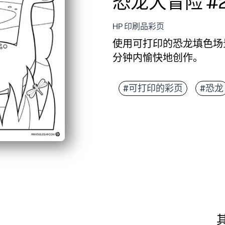
恐龙大冒险 #
HP 印刷品彩页
使用可打印的恐龙填色场
分钟内愉快地创作。
它为什么有效：
只需下载、打印和着色
#可打印的彩页
#恐龙
友好的恐龙和醒目的轮
在他们放松的同时，培
将其用于早期完成者、