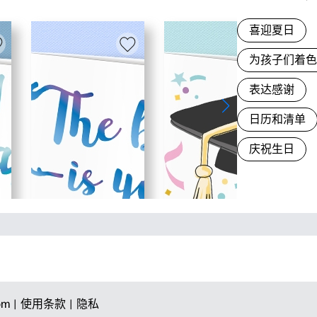
喜迎夏日
为孩子们着
表达感谢
日历和清单
庆祝生日
om |
使用条款 |
隐私