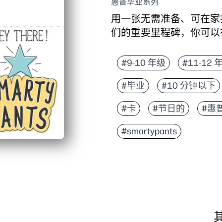
惠普毕业系列
用一张无需准备、可在家
们的重要里程碑，你可以
它为什么有效：
几分钟内即可准备就绪
#9-10 年级
#11-12 
内含配套信封-您无需
#毕业
#10 分钟以下
轻松实现个性化——你
从课堂到家人准备好了
#卡
#节日的
#惠
#smartypants