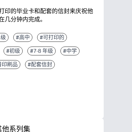
打印的毕业卡和配套的信封来庆祝他
在几分钟内完成。
-您只需打印、剪切和折叠已有的物品即可。
年级
#高中
#可打印的
开店即可获得一套精美的礼物套装。
#初级
#7-8 年级
#中学
可以添加他们的名字和一封由衷的便条，作为他们会
——你可以亲自庆祝或邮寄以获得惊喜。
普印刷品
#配套信封
其他系列集