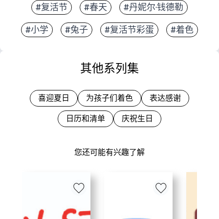
#复活节
#春天
#丹妮尔·钱德勒
#小学
#兔子
#复活节彩蛋
#着色
其他系列集
喜迎夏日
为孩子们着色
表达感谢
日历和清单
庆祝生日
您还可能有兴趣了解