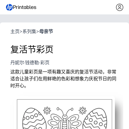
Printables
主页
>
系列集
>
母亲节
复活节彩页
丹妮尔·钱德勒-彩页
这款儿童彩页是一项有趣又喜庆的复活节活动，非常
适合让孩子们在用鲜艳的色彩和想象力庆祝节日的同
时开心。
它为什么有效：
便于打印即用-您只需下载并点击 “打印” 即可在家中、
让孩子们参与——醒目的线条和诱人的复活节细节可帮助
培养技能-你的孩子在创作时练习精细的动作控制、颜色
用途广泛，适合任何日程安排——可用于早期完成者、派