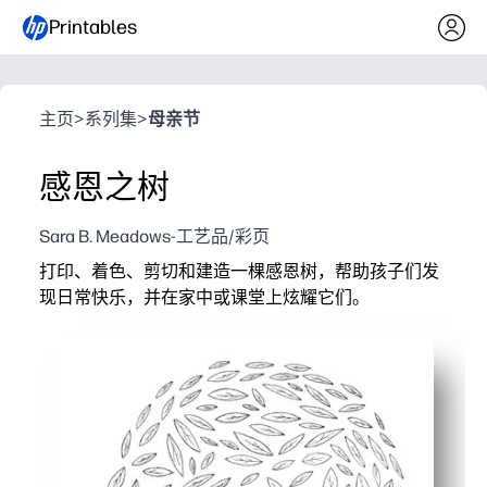
Printables
主页
>
系列集
>
母亲节
感恩之树
Sara B. Meadows-工艺品/彩页
打印、着色、剪切和建造一棵感恩树，帮助孩子们发
现日常快乐，并在家中或课堂上炫耀它们。
它为什么有效：
无需准备-只需在普通纸或卡片纸上打印，拿起蜡笔和剪
有意义的反思-孩子们在树叶上写下或画出他们感激的
技能培养-提高 SEL、词汇量、笔迹和精细动作能力，
灵活且随时可显示——可用于早间会议、度假、家庭聚