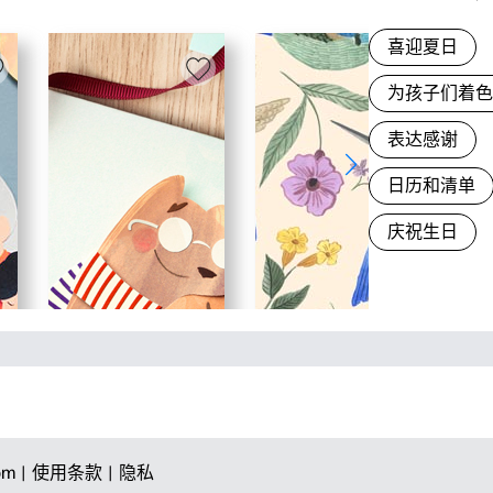
喜迎夏日
为孩子们着
表达感谢
日历和清单
庆祝生日
om |
使用条款 |
隐私