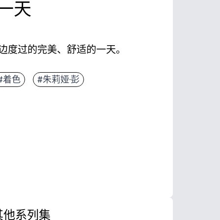
一天
边度过的完美、舒适的一天。
出来——无需准备，无需设置。
#着色
#朱莉娅·彭
助小艺术家自信地着色。
人们讲故事、新的词汇和冷静的注意力。
旅行中使用，这是一项让孩子参与的无屏幕活动。
其他系列集