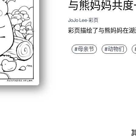
与熊妈妈共度
JoJo Lee-彩页
彩页描绘了与熊妈妈在湖
它为什么有效：
你可以在几秒钟内打印
#母亲节
#动物们
粗体简洁的轮廓可以帮
温和的湖畔场景吸引了
非常适合在家、教室或