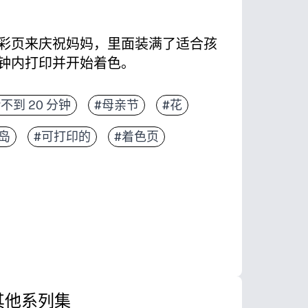
彩页来庆祝妈妈，里面装满了适合孩
钟内打印并开始着色。
可上课、课后或与家人共度时光
#不到 20 分钟
#母亲节
#花
简单，适合小手，细节适合大孩子
岛
#可打印的
#着色页
习、颜色识别和西班牙语词汇
术品变成卡片、优惠券或甜蜜的公告板
其他系列集