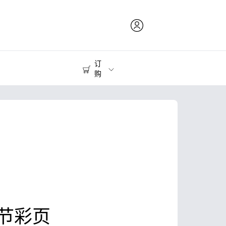
订
购
打印耗材
打印机
节彩页