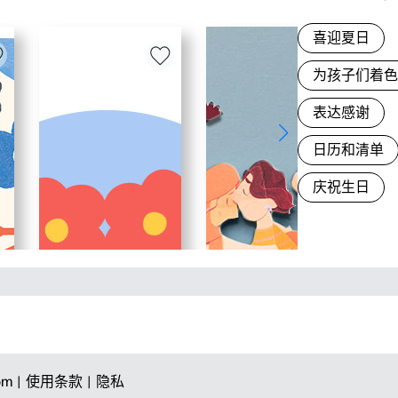
喜迎夏日
为孩子们着
表达感谢
日历和清单
庆祝生日
om |
使用条款 |
隐私