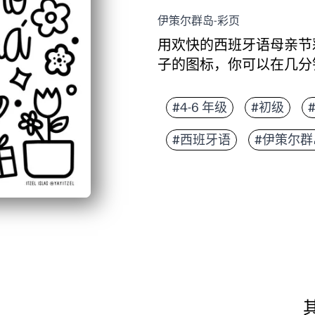
伊策尔群岛-彩页
用欢快的西班牙语母亲节
子的图标，你可以在几分
它为什么有效：
无需准备-只需打印即
#4-6 年级
#初级
适合所有年龄段-形状
#西班牙语
#伊策尔群
培养技能-精细动作练
用途广泛-将完成的艺