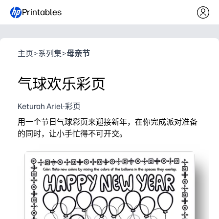
Printables
主页
>
系列集
>
母亲节
气球欢乐彩页
Keturah Ariel-彩页
用一个节日气球彩页来迎接新年，在你完成派对准备
的同时，让小手忙得不可开交。
它为什么有效：
便于打印即用-无需切割或特殊耗材。
在倒计时活动中让孩子保持专注和冷静。
支持精细动作练习、颜色选择和创造力。
成品页面可作为即时派对装饰品或带回家的纪念品。