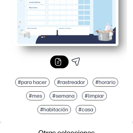
#para hacer
#rastreador
#horario
#mes
#semana
#limpiar
#habitación
#casa
Otras colecciones