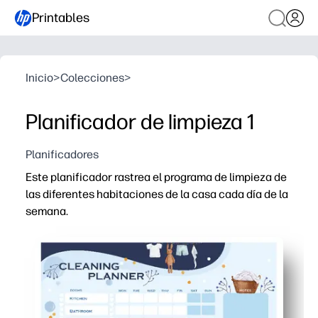
Printables
Inicio
>
Colecciones
>
Planificador de limpieza 1
Planificadores
Este planificador rastrea el programa de limpieza de
las diferentes habitaciones de la casa cada día de la
semana.
Por qué funciona:
Solo tiene que imprimir y publicar, sin necesidad de p
El diseño semanal de un vistazo mantiene a todos aline
Las casillas y las marcas habitación por habitación te p
Reutilízala laminándola o usando una funda; límpiala c