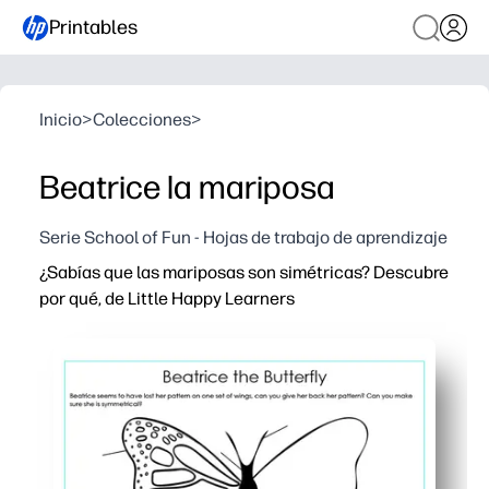
Printables
Inicio
>
Colecciones
>
Beatrice la mariposa
Serie School of Fun - Hojas de trabajo de aprendizaje
¿Sabías que las mariposas son simétricas? Descubre
por qué, de Little Happy Learners
Por qué funciona:
Actividad para imprimir y listo que hace que la simetrí
Los pasos prácticos (colorear, cortar, doblar) mantien
Desarrolla vocabulario de motricidad fina, coordinació
Sin preparación para ti: solo tienes que imprimir, coger 