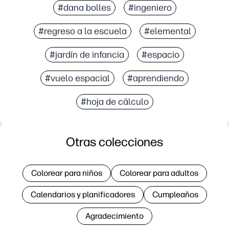
#dana bolles
#ingeniero
#regreso a la escuela
#elemental
#jardín de infancia
#espacio
#vuelo espacial
#aprendiendo
#hoja de cálculo
Otras colecciones
Colorear para niños
Colorear para adultos
Calendarios y planificadores
Cumpleaños
Agradecimiento