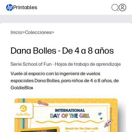
Printables
Inicio
>
Colecciones
>
Dana Bolles - De 4 a 8 años
Serie School of Fun - Hojas de trabajo de aprendizaje
Vuele al espacio con la ingeniera de vuelos
espaciales Dana Bolles, para niños de 4 a 8 años, de
GoldieBlox
Por qué funciona:
Imprime y listo: solo tienes que añadir crayones o lápices
Un modelo real de ingeniero hace que el espacio y las
Las instrucciones rápidas y apropiadas para la edad des
Úselo en cualquier lugar: en el trabajo matutino, en centr