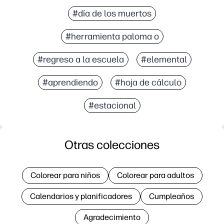
#día de los muertos
#herramienta paloma o
#regreso a la escuela
#elemental
#aprendiendo
#hoja de cálculo
#estacional
Otras colecciones
Colorear para niños
Colorear para adultos
Calendarios y planificadores
Cumpleaños
Agradecimiento