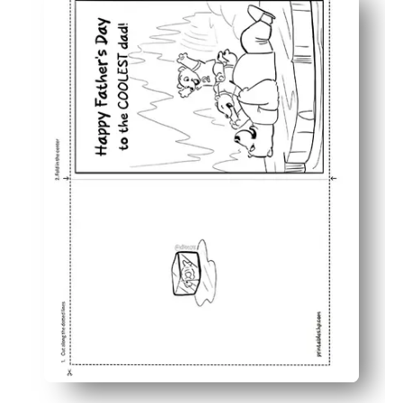
Involucra a los niños de todas las edades con lindos oso
Personalízalo con crayones, rotuladores o pegatinas: tú
Diversión rápida y sencilla para familias ocupadas, ideal