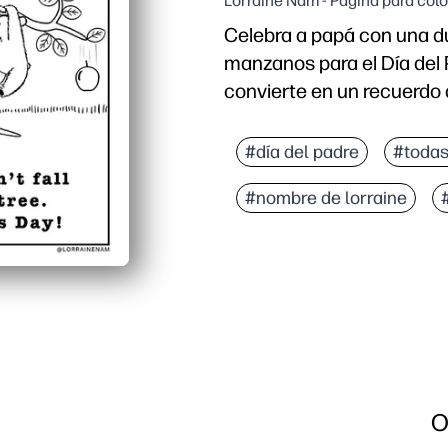
Lorraine Nam - Página para col
Celebra a papá con una du
manzanos para el Día del 
convierte en un recuerdo 
Por qué funciona:
Comodidad de imprimir y 
#día del padre
#todas
Atractivo y relajante: d
#nombre de lorraine
Creatividad integrada: 
Uso versátil: conviérte
O