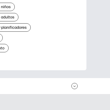
 niños
 adultos
 planificadores
nto