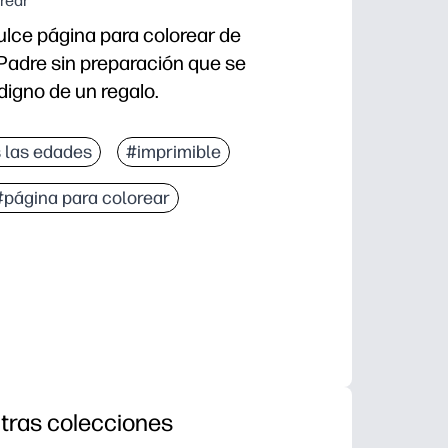
orear
lce página para colorear de
Padre sin preparación que se
digno de un regalo.
llevar: sin preparación, no ensucia y está listo en c
 las edades
#imprimible
esarrolla la motricidad fina y la concentración durant
#página para colorear
los niños colorean y añaden mensajes o garabatos pa
lo en una tarjeta, muéstralo en un tablón de anuncio
tras colecciones