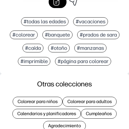
#todas las edades
#vacaciones
#colorear
#banquete
#prados de sara
#caída
#otoño
#manzanas
#imprimible
#página para colorear
Otras colecciones
Colorear para niños
Colorear para adultos
Calendarios y planificadores
Cumpleaños
Agradecimiento