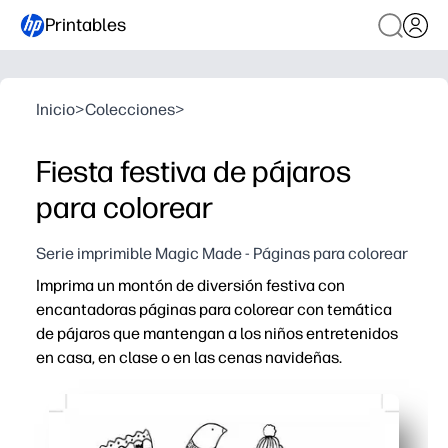
Printables
Inicio
>
Colecciones
>
Fiesta festiva de pájaros
para colorear
Serie imprimible Magic Made - Páginas para colorear
Imprima un montón de diversión festiva con
encantadoras páginas para colorear con temática
de pájaros que mantengan a los niños entretenidos
en casa, en clase o en las cenas navideñas.
Por qué funciona:
Sin preparación: solo imprima y coloree para una calma
Los diseños de aves de temporada invitan a la narración