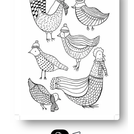
Desarrolla la motricidad fina, el control con el lápiz y e
Versátil: utilízalo como manteles individuales, trabajos